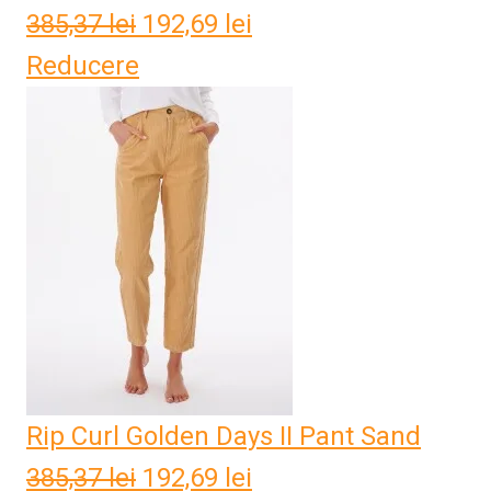
385,37
lei
Prețul
192,69
lei
Prețul
Reducere
inițial
curent
a
este:
fost:
192,69 lei.
385,37 lei.
Rip Curl Golden Days II Pant Sand
385,37
lei
Prețul
192,69
lei
Prețul