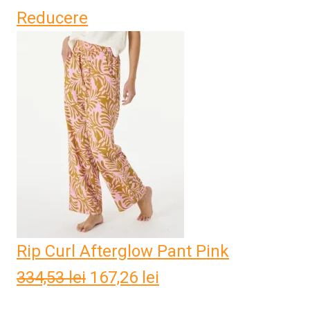
Reducere
inițial
curent
a
este:
fost:
192,69 lei.
385,37 lei.
Rip Curl Afterglow Pant Pink
334,53
lei
Prețul
167,26
lei
Prețul
inițial
curent