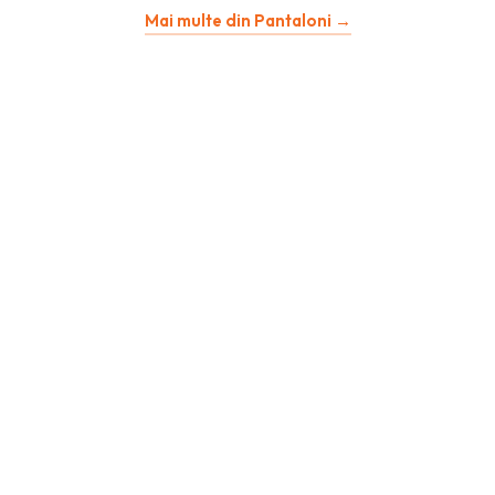
Mai multe din Pantaloni →
a
este:
fost:
167,26 lei.
334,53 lei.