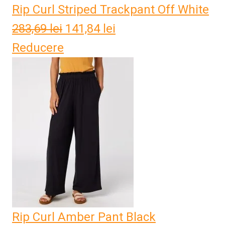
Rip Curl Striped Trackpant Off White
283,69
lei
Prețul
141,84
lei
Prețul
Reducere
inițial
curent
a
este:
fost:
141,84 lei.
283,69 lei.
Rip Curl Amber Pant Black