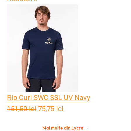
a
este:
fost:
91,00 lei.
182,01 lei.
Rip Curl SWC SSL UV Navy
151,50
lei
Prețul
75,75
lei
Prețul
inițial
curent
Mai multe din Lycra →