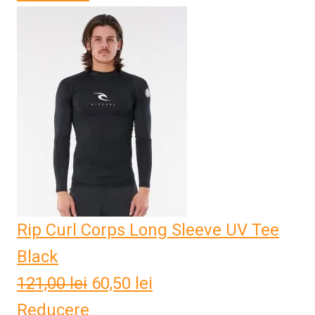
a
este:
fost:
91,00 lei.
182,01 lei.
Rip Curl Corps Long Sleeve UV Tee
Black
121,00
lei
Prețul
60,50
lei
Prețul
Reducere
inițial
curent