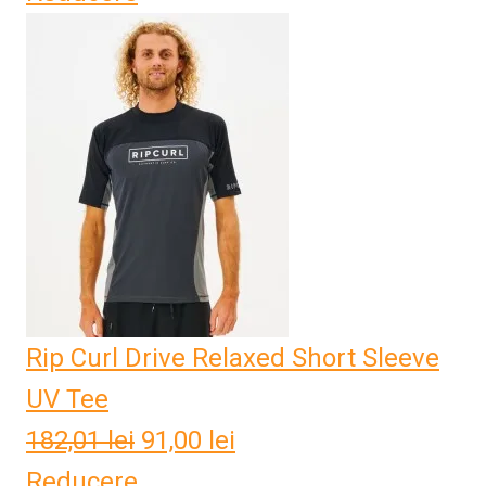
a
este:
fost:
60,50 lei.
121,00 lei.
Rip Curl Drive Relaxed Short Sleeve
UV Tee
182,01
lei
Prețul
91,00
lei
Prețul
Reducere
inițial
curent