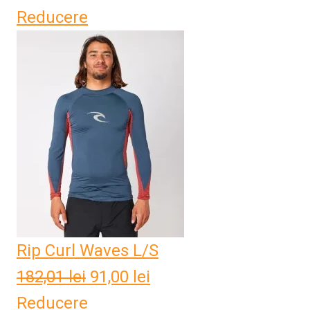
Reducere
Rip Curl Waves L/S
182,01
lei
Prețul
91,00
lei
Prețul
Reducere
inițial
curent