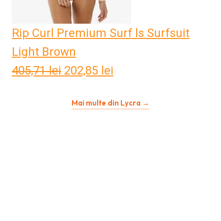
Rip Curl Premium Surf ls Surfsuit
Light Brown
405,71
lei
Prețul
202,85
lei
Prețul
inițial
curent
Mai multe din Lycra →
a
este:
fost:
202,85 lei.
405,71 lei.