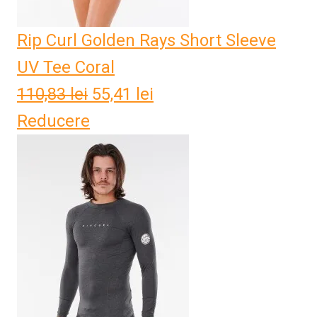
Rip Curl Golden Rays Short Sleeve
UV Tee Coral
110,83
lei
Prețul
55,41
lei
Prețul
Reducere
inițial
curent
a
este:
fost:
55,41 lei.
110,83 lei.