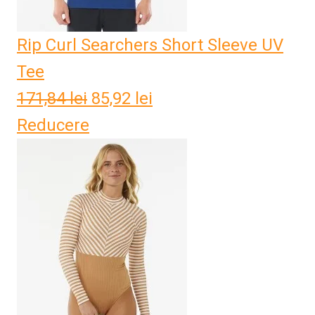
Rip Curl Searchers Short Sleeve UV
Tee
171,84
lei
Prețul
85,92
lei
Prețul
Reducere
inițial
curent
a
este:
fost:
85,92 lei.
171,84 lei.