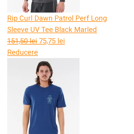
Rip Curl Dawn Patrol Perf Long
Sleeve UV Tee Black Marled
151,50
lei
Prețul
75,75
lei
Prețul
Reducere
inițial
curent
a
este:
fost:
75,75 lei.
151,50 lei.