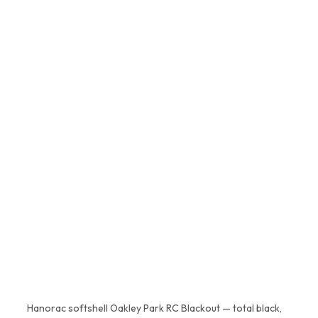
Da, 100% original. Lucrăm exclusiv
cu distribuitori autorizați și
parteneri verificați de echipa
H2O. Fiecare produs vine cu
garanție completă de la
producător.
Hanorac softshell Oakley Park RC Blackout — total black,