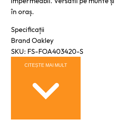
impermeabil. Versatil pe munte și
în oraș.
Specificații
Brand
Oakley
SKU: FS-FOA403420-S
CITEȘTE MAI MULT