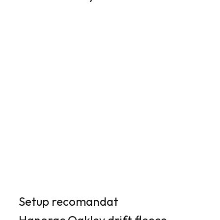
Setup recomandat
Hanorac Oakley drift fleece