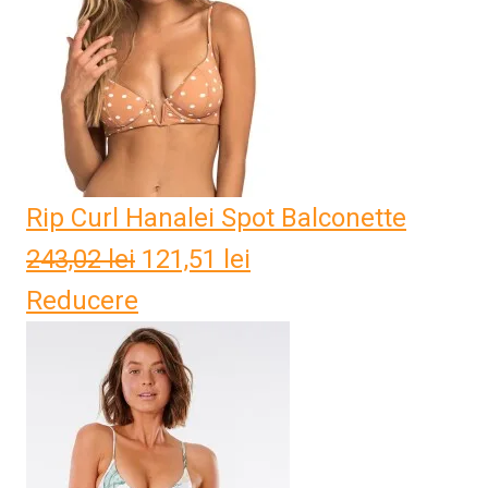
Rip Curl Hanalei Spot Balconette
243,02
lei
Prețul
121,51
lei
Prețul
Reducere
inițial
curent
a
este:
fost:
121,51 lei.
243,02 lei.