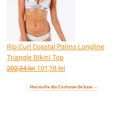
Rip Curl Coastal Palms Longline
Triangle Bikini Top
202,34
lei
Prețul
101,18
lei
Prețul
inițial
curent
Mai multe din Costume de baie →
a
este:
fost:
101,18 lei.
202,34 lei.