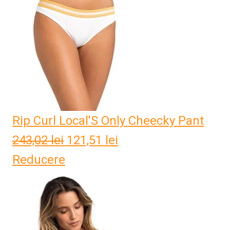
171,84 lei.
Rip Curl Local'S Only Cheecky Pant
243,02
lei
Prețul
121,51
lei
Prețul
Reducere
inițial
curent
a
este:
fost:
121,51 lei.
243,02 lei.