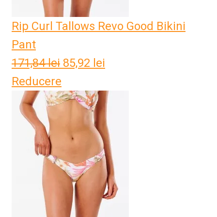
Rip Curl Tallows Revo Good Bikini
Pant
171,84
lei
Prețul
85,92
lei
Prețul
Reducere
inițial
curent
a
este:
fost:
85,92 lei.
171,84 lei.