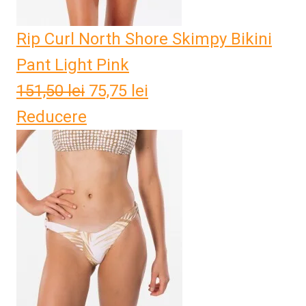
Rip Curl North Shore Skimpy Bikini
Pant Light Pink
151,50
lei
Prețul
75,75
lei
Prețul
Reducere
inițial
curent
a
este:
fost:
75,75 lei.
151,50 lei.