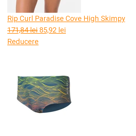
Rip Curl Paradise Cove High Skimpy
171,84
lei
Prețul
85,92
lei
Prețul
Reducere
inițial
curent
a
este:
fost:
85,92 lei.
171,84 lei.