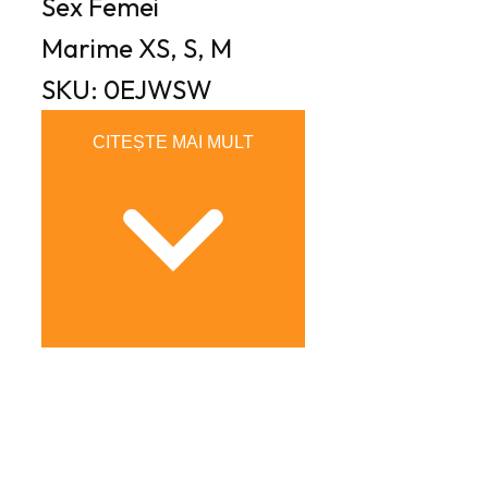
Sex
Femei
Marime
XS, S, M
SKU: 0EJWSW
CITEȘTE MAI MULT