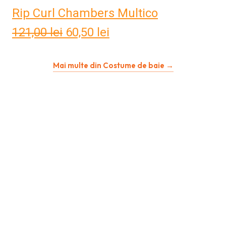
Rip Curl Chambers Multico
121,00
lei
Prețul
60,50
lei
Prețul
inițial
curent
Mai multe din Costume de baie →
a
este:
fost:
60,50 lei.
121,00 lei.