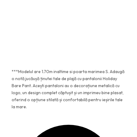
momentan.
u
u
l
l
i
c
Explorează alte produse →
n
u
i
r
ț
e
i
n
a
t
***Modelul are 1.70m inaltime si poarta marimea S. Adaugă
l
e
o notă jucăușă ținutei tale de plajă cu pantalonii Holiday
a
s
Bare Pant. Acești pantaloni au o decorațiune metalică cu
logo, un design complet căptușit și un imprimeu bine plasat,
f
t
oferind o opțiune stilată și confortabilă pentru ieșirile tale
o
e
la mare.
s
:
t
7
:
5