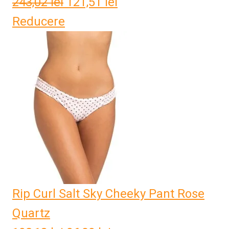
243,02
lei
Prețul
121,51
lei
Prețul
Reducere
inițial
curent
a
este:
fost:
121,51 lei.
243,02 lei.
Rip Curl Salt Sky Cheeky Pant Rose
Quartz