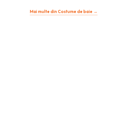
inițial
curent
Mai multe din Costume de baie →
a
este:
fost:
96,09 lei.
192,18 lei.