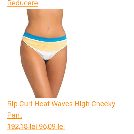
Reducere
inițial
curent
a
este:
fost:
60,50 lei.
121,00 lei.
Rip Curl Heat Waves High Cheeky
Pant
192,18
lei
Prețul
96,09
lei
Prețul