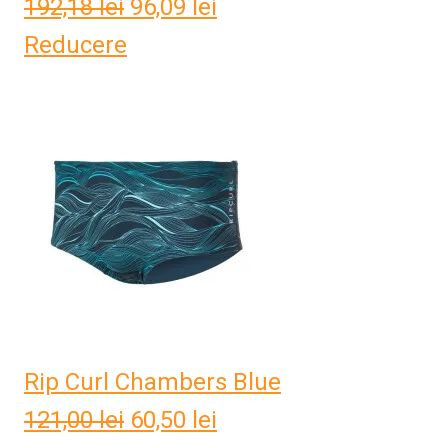
192,18
lei
Prețul
96,09
lei
Prețul
Reducere
inițial
curent
a
este:
fost:
96,09 lei.
192,18 lei.
Rip Curl Chambers Blue
121,00
lei
Prețul
60,50
lei
Prețul