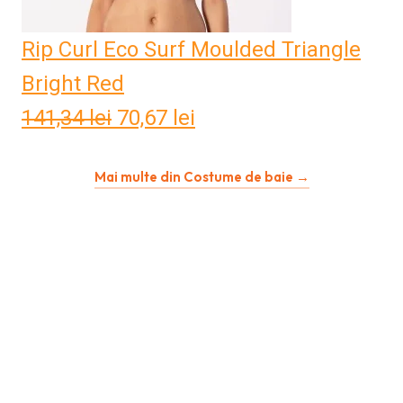
Rip Curl Eco Surf Moulded Triangle
Bright Red
141,34
lei
Prețul
70,67
lei
Prețul
inițial
curent
Mai multe din Costume de baie →
a
este:
fost:
70,67 lei.
141,34 lei.