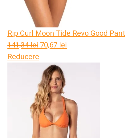
Rip Curl Moon Tide Revo Good Pant
141,34
lei
Prețul
70,67
lei
Prețul
Reducere
inițial
curent
a
este:
fost:
70,67 lei.
141,34 lei.