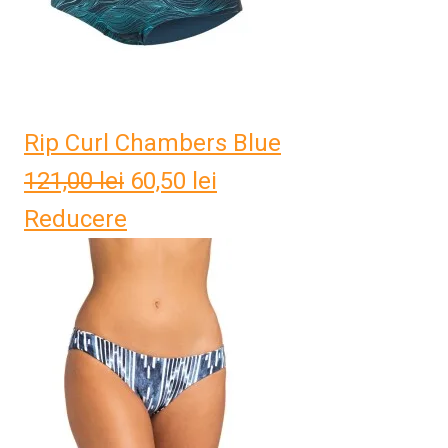
Rip Curl Chambers Blue
121,00
lei
Prețul
60,50
lei
Prețul
Reducere
inițial
curent
a
este:
fost:
60,50 lei.
121,00 lei.