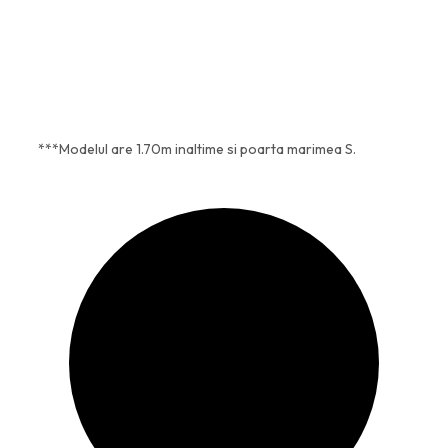
1
,
8
0
2
0
,
0
l
***Modelul are 1.70m inaltime si poarta marimea S.
1
e
i
l
.
e
i
.