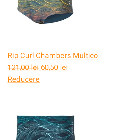
Rip Curl Chambers Multico
121,00
lei
Prețul
60,50
lei
Prețul
Reducere
inițial
curent
a
este:
fost:
60,50 lei.
121,00 lei.