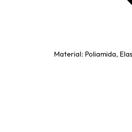
Material: Poliamida, Ela
Rip Curl Always Summer High Waist Bikini P
inalta este o alegere excelenta pentru fem
o acoperire mai mare a taliei.
Specificații