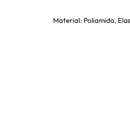
Material: Poliamida, Ela
Specificații
Colectia
SS23
Sex
Femei
Marime
XS, S, M, L
Material
Poliamida, Elas