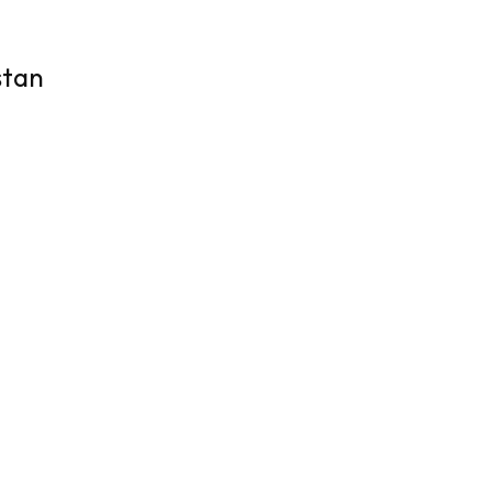
stan
tan