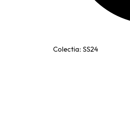
Colectia: SS24
Specificații
Sex
Barbati
Colectia
SS24
EU
32, 33, 34