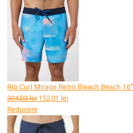
fost:
146,93 lei.
293,86 lei.
Rip Curl Mirage Retro Bleach Beach 16
304,03
lei
Prețul
152,01
lei
Prețul
Reducere
inițial
curent
a
este:
fost:
152,01 lei.