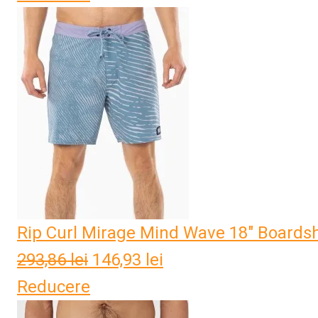
Rip Curl Mirage Mind Wave 18" Boardsh
293,86
lei
Prețul
146,93
lei
Prețul
Reducere
inițial
curent
a
este: