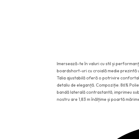
Imersează-te în valuri cu stil și performan
boardshort-uri cu croială medie prezintă 
Talia ajustabilă oferă o potrivire conforta
detaliu de eleganță. Compoziție: 86% Polie
bandă laterală contrastantă, imprimeu sub
nostru are 1,83 m înălțime și poartă mărim