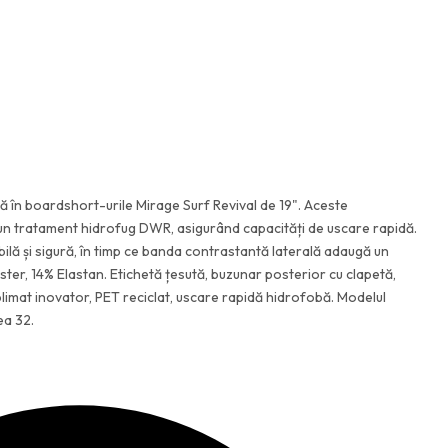
ță în boardshort-urile Mirage Surf Revival de 19". Aceste
un tratament hidrofug DWR, asigurând capacități de uscare rapidă.
bilă și sigură, în timp ce banda contrastantă laterală adaugă un
ster, 14% Elastan. Etichetă țesută, buzunar posterior cu clapetă,
limat inovator, PET reciclat, uscare rapidă hidrofobă. Modelul
ea 32.