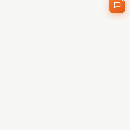
Radu de la H2O
Online acum · Răspunde instant
Powered by
H2O
· Nu introduce date