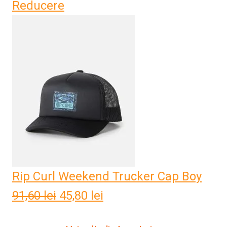
Reducere
inițial
curent
a
este:
fost:
54,20 lei.
108,40 lei.
Rip Curl Weekend Trucker Cap Boy
91,60
lei
Prețul
45,80
lei
Prețul
inițial
curent