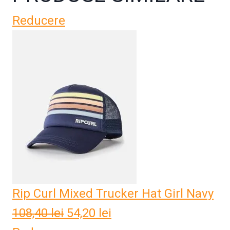
Reducere
Rip Curl Mixed Trucker Hat Girl Navy
108,40
lei
Prețul
54,20
lei
Prețul