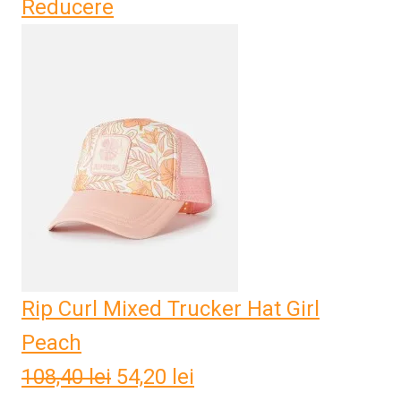
Reducere
inițial
curent
a
este:
fost:
45,80 lei.
91,60 lei.
Rip Curl Mixed Trucker Hat Girl
Peach
108,40
lei
Prețul
54,20
lei
Prețul