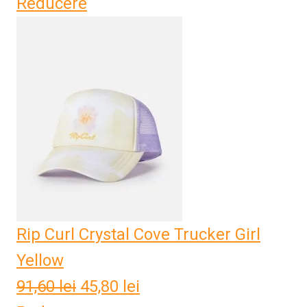
Reducere
inițial
curent
a
este:
fost:
54,20 lei.
108,40 lei.
Rip Curl Crystal Cove Trucker Girl
Yellow
91,60
lei
Prețul
45,80
lei
Prețul