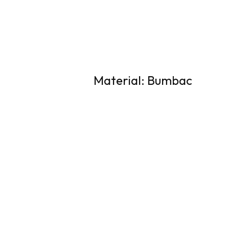
Material: Bumbac
Fabricat dintr-un material de înaltă calita
pentru zilele călduroase de vară. Designul 
printul său colorat adaugă un element de sti
Specificații
Colectia
SS23