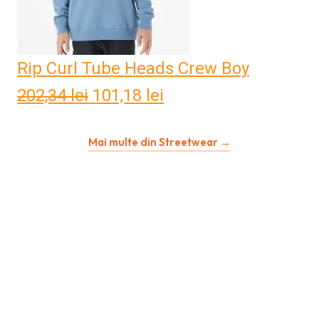
Rip Curl Tube Heads Crew Boy
202,34
lei
Prețul
101,18
lei
Prețul
inițial
curent
Mai multe din Streetwear →
a
este:
fost:
101,18 lei.
202,34 lei.