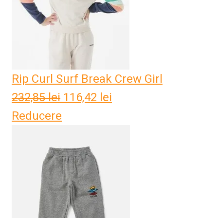
Rip Curl Surf Break Crew Girl
232,85
lei
Prețul
116,42
lei
Prețul
Reducere
inițial
curent
a
este:
fost:
116,42 lei.
232,85 lei.