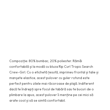
:
6
1
,
9
0
2
9
,
1
l
8
e
i
l
.
Compoziție: 80% bumbac, 20% poliester. Rămâi
e
confortabilă și la modă cu bluza Rip Curl Tropic Search
Crew-Girl. Cu o etichetă țesută, imprimeu frontal și talie și
i
manșete elastice, acest pulover cu guler rotund este
.
perfect pentru zilele mai răcoroase de plajă. Indiferent
dacă te îndrepți spre focul de tabără sau te bucuri de o
plimbare la apus, acest pulover îi menține pe cei mici să
arate cool și să se simtă confortabil.