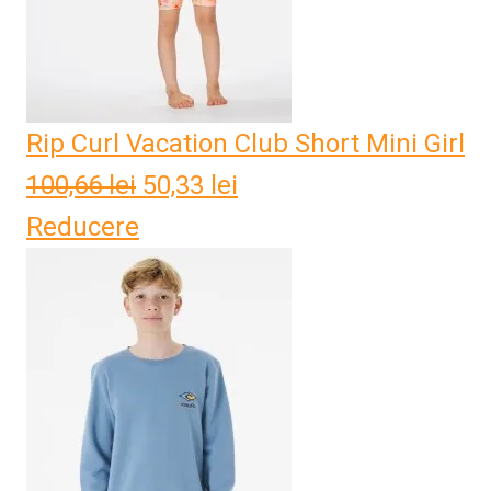
Rip Curl Vacation Club Short Mini Girl
100,66
lei
Prețul
50,33
lei
Prețul
Reducere
inițial
curent
a
este:
fost:
50,33 lei.
100,66 lei.