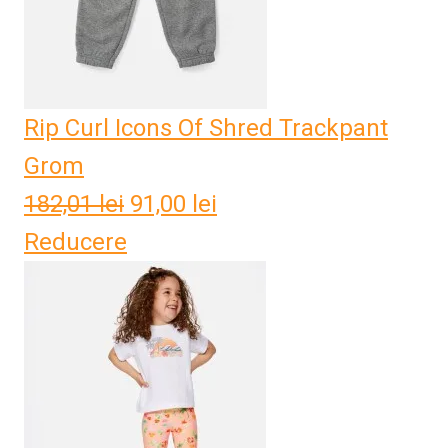
Rip Curl Icons Of Shred Trackpant
Grom
182,01
lei
Prețul
91,00
lei
Prețul
Reducere
inițial
curent
a
este:
fost:
91,00 lei.
182,01 lei.