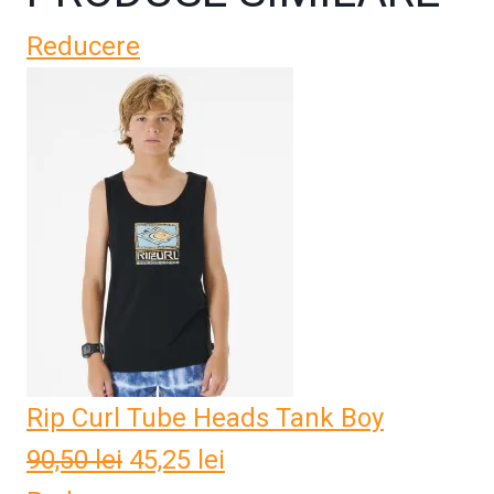
Reducere
Rip Curl Tube Heads Tank Boy
90,50
lei
Prețul
45,25
lei
Prețul