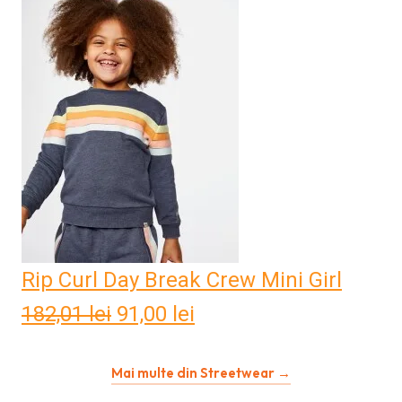
a
este:
fost:
116,42 lei.
232,85 lei.
Rip Curl Day Break Crew Mini Girl
182,01
lei
Prețul
91,00
lei
Prețul
inițial
curent
Mai multe din Streetwear →
a
este: