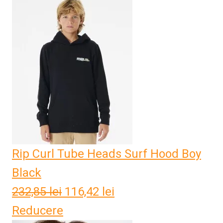
a
este:
fost:
116,42 lei.
232,85 lei.
Rip Curl Tube Heads Surf Hood Boy
Black
232,85
lei
Prețul
116,42
lei
Prețul
Reducere
inițial
curent