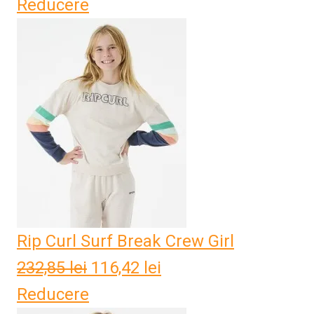
Reducere
inițial
curent
a
este:
fost:
45,25 lei.
90,50 lei.
Rip Curl Surf Break Crew Girl
232,85
lei
Prețul
116,42
lei
Prețul
Reducere
inițial
curent