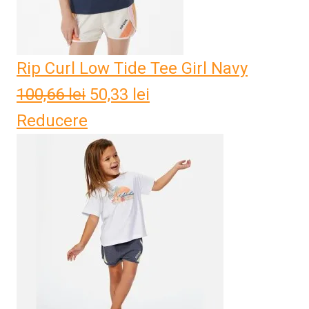
Rip Curl Low Tide Tee Girl Navy
100,66
lei
Prețul
50,33
lei
Prețul
Reducere
inițial
curent
a
este:
fost:
50,33 lei.
100,66 lei.