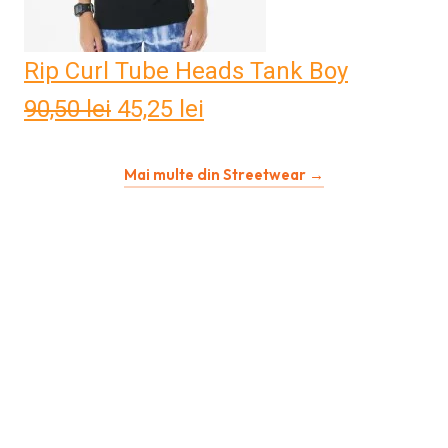
Rip Curl Tube Heads Tank Boy
90,50
lei
Prețul
45,25
lei
Prețul
inițial
curent
Mai multe din Streetwear →
a
este:
fost:
45,25 lei.
90,50 lei.