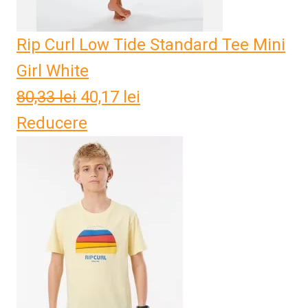
Rip Curl Low Tide Standard Tee Mini
Girl White
80,33
lei
Prețul
40,17
lei
Prețul
Reducere
inițial
curent
a
este:
fost:
40,17 lei.
80,33 lei.