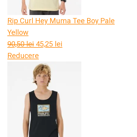
Rip Curl Hey Muma Tee Boy Pale
Yellow
90,50
lei
Prețul
45,25
lei
Prețul
Reducere
inițial
curent
a
este:
fost:
45,25 lei.
90,50 lei.