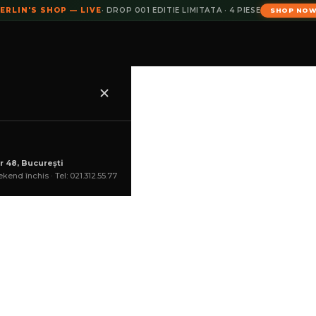
ERLIN'S SHOP — LIVE
· DROP 001 EDITIE LIMITATA · 4 PIESE
SHOP NO
r 48, București
kend închis · Tel: 021.312.55.77
COȘ
lei
lei
Vineri, 7 Aug
--:--:--
ADAU