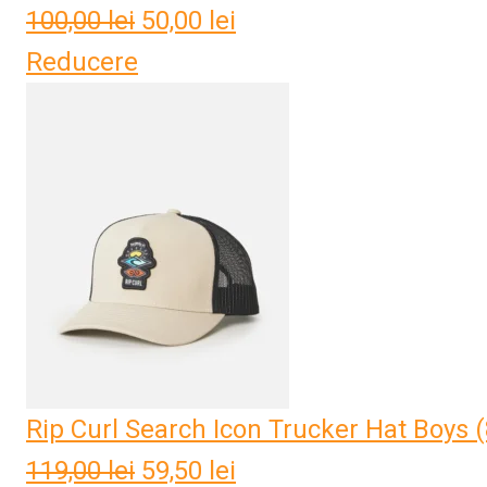
100,00
lei
Prețul
50,00
lei
Prețul
Reducere
inițial
curent
a
este:
fost:
50,00 lei.
100,00 lei.
Rip Curl Search Icon Trucker Hat Boys (
119,00
lei
Prețul
59,50
lei
Prețul