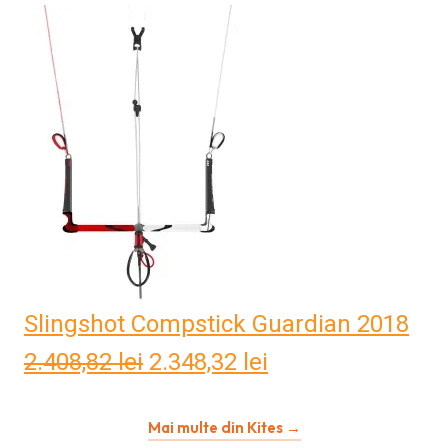
Slingshot Compstick Guardian 2018
2.408,82
lei
Prețul
2.348,32
lei
Prețul
inițial
curent
Mai multe din Kites →
a
este: