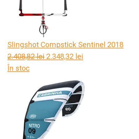
Slingshot Compstick Sentinel 2018
2.408,82
lei
Prețul
2.348,32
lei
Prețul
În stoc
inițial
curent
a
este:
fost:
2.348,32 lei.
2.408,82 lei.