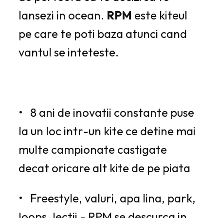
lansezi in ocean.
RPM
este kiteul
pe care te poti baza atunci cand
vantul se inteteste.
• 8 ani de inovatii constante puse
la un loc intr-un kite ce detine mai
multe campionate castigate
decat oricare alt kite de pe piata
• Freestyle, valuri, apa lina, park,
loops, lectii - RPM se descurca in