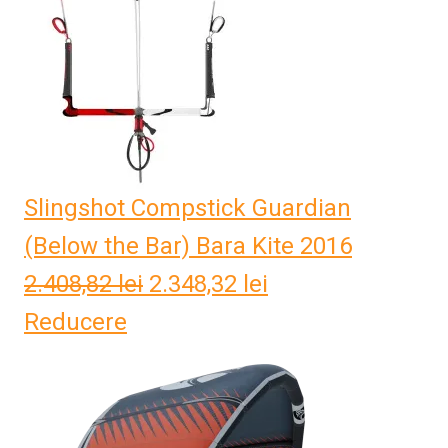
Slingshot Compstick Guardian
(Below the Bar) Bara Kite 2016
2.408,82
lei
Prețul
2.348,32
lei
Prețul
Reducere
inițial
curent
a
este:
fost:
2.348,32 lei.
2.408,82 lei.