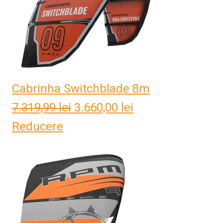
Cabrinha Switchblade 8m
7.319,99
lei
Prețul
3.660,00
lei
Prețul
Reducere
inițial
curent
a
este:
fost:
3.660,00 lei.
7.319,99 lei.