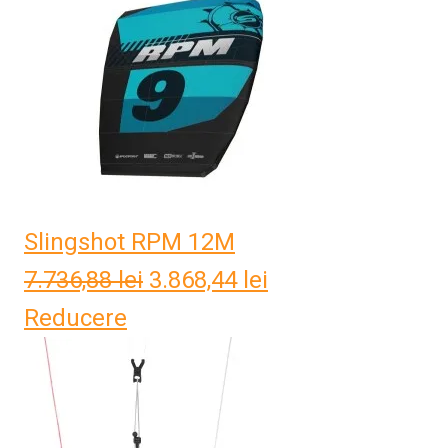
Slingshot RPM 12M
7.736,88
lei
Prețul
3.868,44
lei
Prețul
Reducere
inițial
curent
a
este:
fost:
3.868,44 lei.
7.736,88 lei.