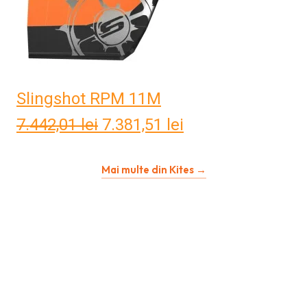
Slingshot RPM 11M
7.442,01
lei
Prețul
7.381,51
lei
Prețul
inițial
curent
Mai multe din Kites →
a
este:
fost:
7.381,51 lei.
7.442,01 lei.