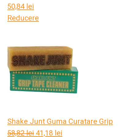
50,84
lei
Reducere
Shake Junt Guma Curatare Grip
58,82
lei
Prețul
41,18
lei
Prețul