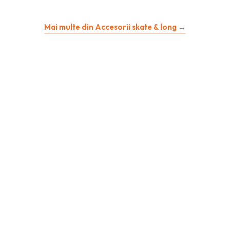
inițial
curent
Mai multe din Accesorii skate & long →
a
este:
fost:
41,18 lei.
58,82 lei.