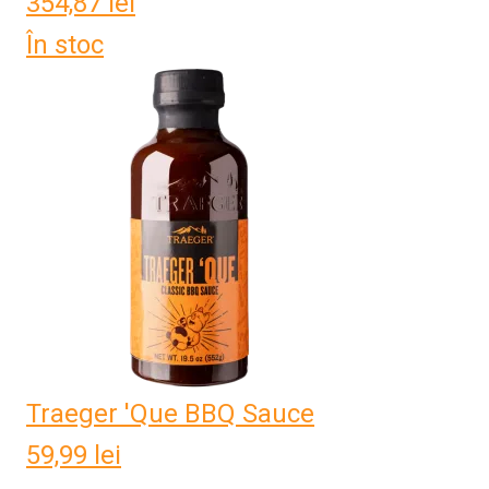
354,87
lei
În stoc
Traeger 'Que BBQ Sauce
59,99
lei