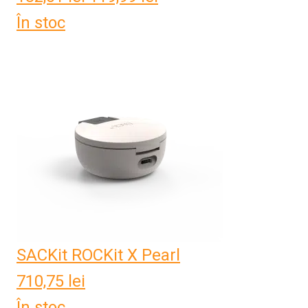
În stoc
inițial
curent
a
este:
fost:
119,99 lei.
182,01 lei.
SACKit ROCKit X Pearl
710,75
lei
În stoc