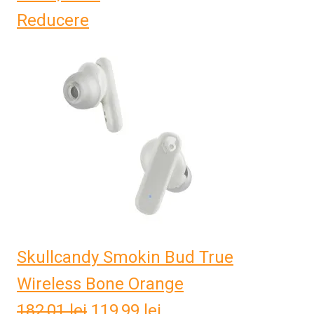
Reducere
Skullcandy Smokin Bud True
Wireless Bone Orange
182,01
lei
Prețul
119,99
lei
Prețul