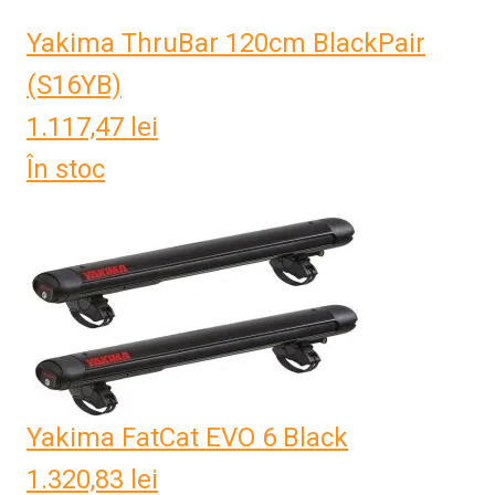
Yakima ThruBar 120cm BlackPair
(S16YB)
1.117,47
lei
În stoc
Yakima FatCat EVO 6 Black
1.320,83
lei