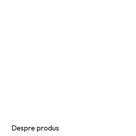
--:--:--
ADAUGĂ ÎN COȘ
Despre produs