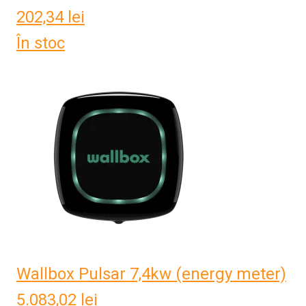
202,34
lei
În stoc
Wallbox Pulsar 7,4kw (energy meter)
5.083,02
lei