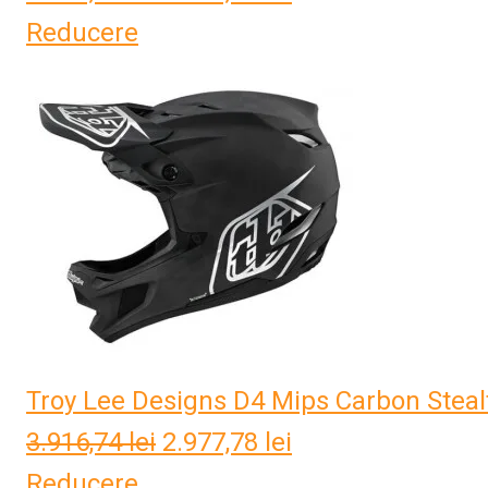
Reducere
inițial
curent
a
este:
fost:
2.104,42 lei.
2.520,66 lei.
Troy Lee Designs D4 Mips Carbon Stealt
3.916,74
lei
Prețul
2.977,78
lei
Prețul
Reducere
inițial
curent