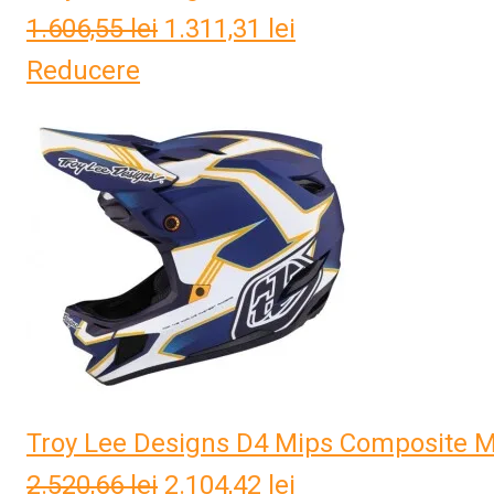
1.606,55
lei
Prețul
1.311,31
lei
Prețul
Reducere
inițial
curent
a
este:
fost:
1.311,31 lei.
1.606,55 lei.
Troy Lee Designs D4 Mips Composite M
2.520,66
lei
Prețul
2.104,42
lei
Prețul