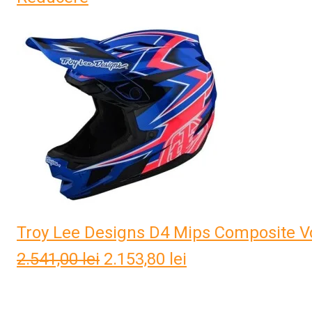
a
este:
fost:
2.977,78 lei.
3.916,74 lei.
Troy Lee Designs D4 Mips Composite Vo
2.541,00
lei
Prețul
2.153,80
lei
Prețul
inițial
curent
a
este: