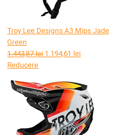
Troy Lee Designs A3 Mips Jade
Green
1.443,87
lei
Prețul
1.194,61
lei
Prețul
Reducere
inițial
curent
a
este:
fost:
1.194,61 lei.
1.443,87 lei.