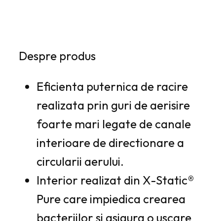
2
7
1
5
8
,
l
Despre produs
1
e
3
i
Eficienta puternica de racire
.
l
realizata prin guri de aerisire
e
foarte mari legate de canale
i
interioare de directionare a
.
circularii aerului.
Interior realizat din
X-Static®
Pure care impiedica crearea
bacteriilor si asigura o uscare