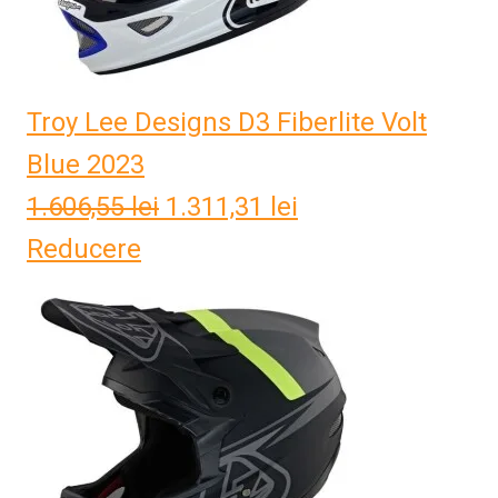
Troy Lee Designs D3 Fiberlite Volt
Blue 2023
1.606,55
lei
Prețul
1.311,31
lei
Prețul
Reducere
inițial
curent
a
este:
fost:
1.311,31 lei.
1.606,55 lei.