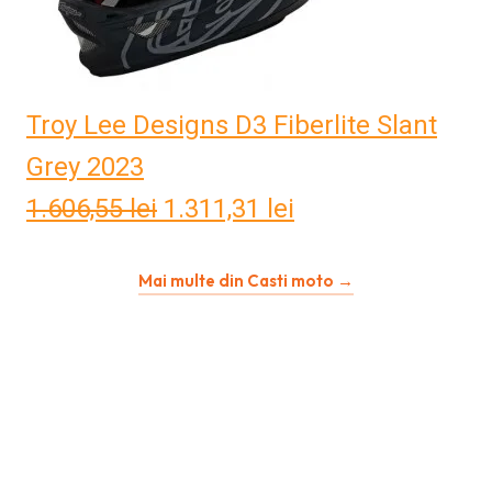
Troy Lee Designs D3 Fiberlite Slant
Grey 2023
1.606,55
lei
Prețul
1.311,31
lei
Prețul
inițial
curent
Mai multe din Casti moto →
a
este:
fost:
1.311,31 lei.
1.606,55 lei.