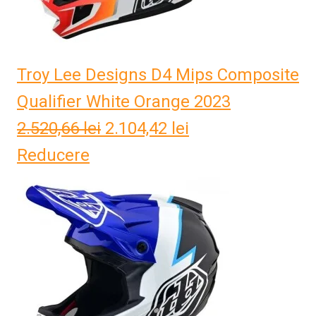
Troy Lee Designs D4 Mips Composite
Qualifier White Orange 2023
2.520,66
lei
Prețul
2.104,42
lei
Prețul
Reducere
inițial
curent
a
este:
fost:
2.104,42 lei.
2.520,66 lei.