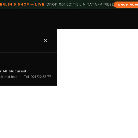
ERLIN'S SHOP — LIVE
· DROP 001 EDITIE LIMITATA · 4 PIESE
SHOP NO
ow Black Petrol Blue
r 48, București
kend închis · Tel: 021.312.55.77
2.744,36
lei
COȘ
(4 produse rămase)
Lun
--:--:--
Marime