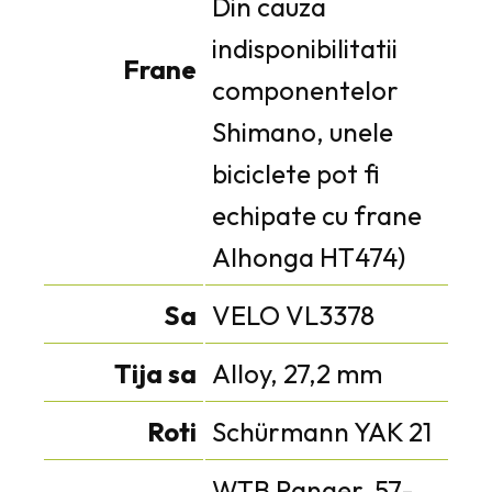
Din cauza
indisponibilitatii
Frane
componentelor
Shimano, unele
biciclete pot fi
echipate cu frane
Alhonga HT474)
Sa
VELO VL3378
Tija sa
Alloy, 27,2 mm
Roti
Schürmann YAK 21
WTB Ranger, 57-