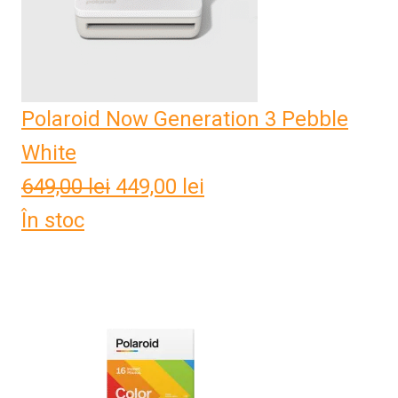
Polaroid Now Generation 3 Pebble
White
649,00
lei
Prețul
449,00
lei
Prețul
În stoc
inițial
curent
a
este:
fost:
449,00 lei.
649,00 lei.