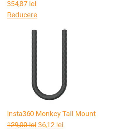
354,87
lei
Reducere
Insta360 Monkey Tail Mount
129,00
lei
Prețul
36,12
lei
Prețul