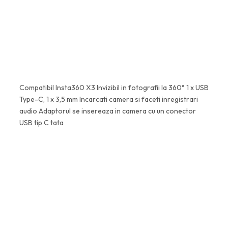
Explorează alte produse →
Compatibil Insta360 X3 Invizibil in fotografii la 360° 1 x USB
Type-C, 1 x 3,5 mm Incarcati camera si faceti inregistrari
audio Adaptorul se insereaza in camera cu un conector
USB tip C tata