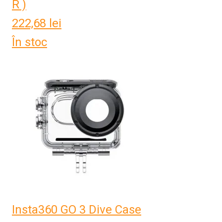
R )
222,68
lei
În stoc
Insta360 GO 3 Dive Case