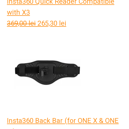
Insta360 Quick Reader Compatible
with X3
369,00
lei
Prețul
265,30
lei
Prețul
inițial
curent
a
este:
fost:
265,30 lei.
369,00 lei.
Insta360 Back Bar (for ONE X & ONE